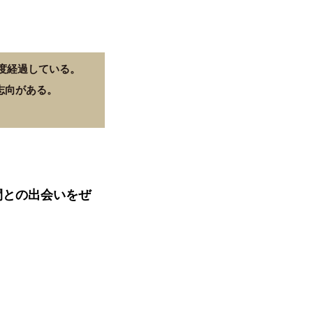
程度経過している。
志向がある。
間との出会いをぜ