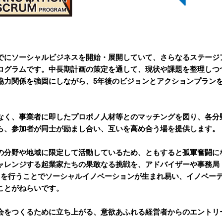
でにソーシャルビジネスを開始・展開していて、さらなるステージ
ログラムです。中長期計画の策定を通して、現状や課題を整理しつ
協力関係を強固にしながら、5年後のビジョンとアクションプラン
なく、事業者に即したプロボノ人材等とのマッチングを図り、各分
ら、参加者が同士が励まし合い、互いを高め合う場を提供します。
の分野や地域に限定して活動しているため、ともすると孤軍奮闘に
ャレンジする起業家たちの果敢なる挑戦を、アドバイザーや事務局
トを行うことでソーシャルイノベーションが生まれ易い、イノベー
ことがねらいです。
会をつくるために立ち上がる、意欲あふれる経営者からのエントリ