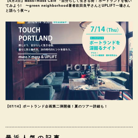
【6月3日】Mass×mass Cafe 『自分らしく生きる街 : ポートランドを覗い
てみよう! 〜green neighborhood著者吹田良平さんとUPLIFT一場さん
と語らう夜〜』
【07/14】ポートランド企画第二弾開催！夏のツアー詳細も！
最近人気の記事