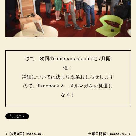
さて、次回のmass×mass cafeは7月開
催！
詳細については決まり次第おしらせします
ので、Facebook & メルマガをお見逃し
なく！
<
【6月3日】Mass×m…
土曜日開催！mass×m…
>