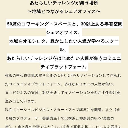
あたらしいチャレンジが集う場所
〜地域とつながるシェアオフィス〜
50席のコワーキング・スペースと、30以上ある専有空間
シェアオフィス、
地域をオモシロク、豊かにしたい人達が学べるスクー
ル、
あたらしいチャレンジをはじめたい人達が集うコミュニ
ティプラットフォーム
横浜の中心市街地の空きビルの１Fと２Fをリノベーションして作られ
たコミュニティプラットフォーム。多様なレイヤーの人達が集い、
日々ビジネスの実践、対話を通してイノベーションを起こす仕掛けを
生み出しています。
現在【ソーシャルビジネス・スタートアップ講座】を開講。また【食
と農のプロデューサー養成講座】では横浜と神奈川の街を“美食の
街”に！食と農の分野であたらしい視点で事業を起こしたい人を応援す