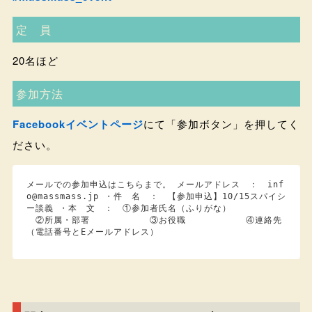
定 員
20名ほど
参加方法
Facebookイベントページ
にて「参加ボタン」を押してく
ださい。
メールでの参加申込はこちらまで。 メールアドレス ： inf
o@massmass.jp ・件 名 ： 【参加申込】10/15スパイシ
ー談義 ・本 文 ： ①参加者氏名（ふりがな）
②所属・部署 ③お役職 ④連絡先
（電話番号とEメールアドレス）