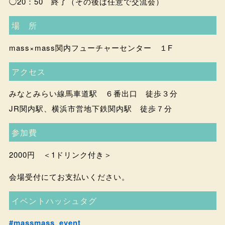
◯20：50 終了（その後は任意で交流会）
場 所
mass×mass関内フューチャーセンター １F
アクセス
みなとみらい線馬車道駅 ６番出口 徒歩３分
JR関内駅、横浜市営地下鉄関内駅 徒歩７分
参加費
2000円 ＜1ドリンク付き＞
会場受付にてお支払いください。
イベントハッシュタグ
#massmass_event