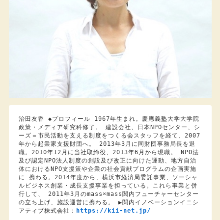
治田友香 ◆プロフィール 1967年生まれ。慶應義塾大学大学院
政策・メディア研究科修了。 建設会社、日本NPOセンター、シ
ーズ＝市民活動を支える制度をつくる会スタッフを経て、2007
年から起業家支援財団へ。 2013年3月に同財団事務局長を退
職。2010年12月に当社取締役、2013年6月から現職。 NPO法
及び認定NPO法人制度の創設及び改正に向けた運動、地方自治
体におけるNPO支援策や企業の社会貢献プログラムの企画実施
に 携わる。2014年度から、横浜市経済局委託事業、ソーシャ
ルビジネス創業・成長支援事業を担っている。これら事業と併
行して、 2011年3月のmass×mass関内フューチャーセンター
の立ち上げ、施設運営に携わる。 ▶︎関内イノベーションイニシ
アティブ株式会社：
https://kii-net.jp/