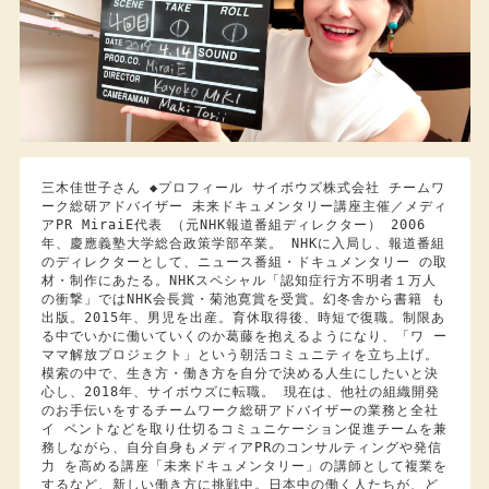
三木佳世子さん ◆プロフィール サイボウズ株式会社 チームワ
ーク総研アドバイザー 未来ドキュメンタリー講座主催／メディ
アPR MiraiE代表 （元NHK報道番組ディレクター） 2006
年、慶應義塾大学総合政策学部卒業。 NHKに入局し、報道番組
のディレクターとして、ニュース番組・ドキュメンタリー の取
材・制作にあたる。NHKスペシャル「認知症行方不明者１万人
の衝撃」ではNHK会長賞・菊池寛賞を受賞。幻冬舎から書籍 も
出版。2015年、男児を出産。育休取得後、時短で復職。制限あ
る中でいかに働いていくのか葛藤を抱えるようになり、「ワ ー
ママ解放プロジェクト」という朝活コミュニティを立ち上げ。
模索の中で、生き方・働き方を自分で決める人生にしたいと決
心し、2018年、サイボウズに転職。 現在は、他社の組織開発
のお手伝いをするチームワーク総研アドバイザーの業務と全社
イ ベントなどを取り仕切るコミュニケーション促進チームを兼
務しながら、自分自身もメディアPRのコンサルティングや発信
力 を高める講座「未来ドキュメンタリー」の講師として複業を
するなど、新しい働き方に挑戦中。日本中の働く人たちが、ど