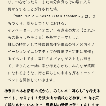
り、つながったり、また自分自身もその場に入り、
何かをすることが許された場。
「with Public ～Kosha33 talk session～」は、ま
ちづくり、暮らしづくりにおける、
イノベーター、パイオニア、有識者の方と【これか
らの暮らしを考える】を基本テーマとした
対話の時間として神奈川県住宅供給公社と関内イノ
ベーションイニシアティブが協働で不定期に開催す
るイベントです。毎回さまざまなゲストをお招きし
て、皆さんと一緒に学び考えながら、みんなが笑顔
になれるような、街と暮らしの未来を探るトークイ
ベントを開催していきます。
神奈川の木材活用の点から、みらいの“ 暮らし”を考える
ナイト、やります！丹沢大山や箱根など神奈川の山は広
く認知されている中で、県産材の活用は芳しくありませ