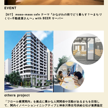
EVENT
【8/7】 mass×mass cafe テーマ『かながわの街でどう暮らす？〜まちづ
くり×不動産屋さん〜』with BEER サーバー
others project
「フロール横濱関内」を拠点に豊かな人間関係や活動があるまちを目指し
て、関内イノベーションイニシアティブと神奈川県住宅供給公社が連携協定