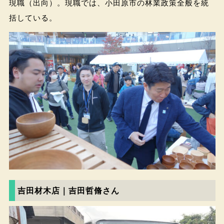
現職（出向）。現職では、小田原市の林業政策全般を統
括している。
吉田材木店｜吉田哲脩さん