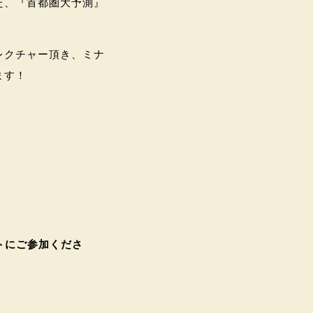
た、『首都圏大予測』
レクチャー頂き、ミナ
ます！
トにご参加くださ