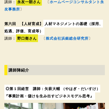
講師：
永友一朗さん
〔
ホームページコンサルタント永
友事務所
〕
第六回 【人材育成】
人材マネジメントの基礎（採用、
処遇、評価、育成等）
講師：
野口衛さん
〔
株式会社浜銀総合研究所
〕
講師陣紹介
◎第１回経営 講師：矢萩大輔 （やはぎ・だいすけ）
『事業計画・儲けを生み出すビジネスモデル思考』