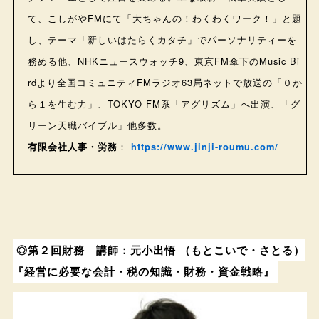
て、こしがやFMにて「大ちゃんの！わくわくワーク！」と題
し、テーマ「新しいはたらくカタチ」でパーソナリティーを
務める他、NHKニュースウォッチ9、東京FM傘下のMusic Bi
rdより全国コミュニティFMラジオ63局ネットで放送の「０か
ら１を生む力」、TOKYO FM系「アグリズム」へ出演、「グ
リーン天職バイブル」他多数。
有限会社人事・労務
：
https://www.jinji-roumu.com/
◎第２回財務 講師：元小出悟 （もとこいで・さとる）
『経営に必要な会計・税の知識・財務・資金戦略』