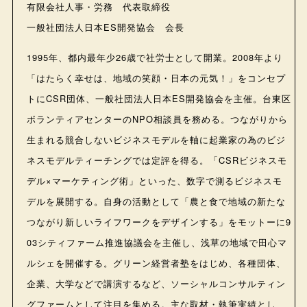
有限会社人事・労務 代表取締役
一般社団法人日本ES開発協会 会長
1995年、都内最年少26歳で社労士として開業。2008年より
「はたらく幸せは、地域の笑顔・日本の元気！」をコンセプ
トにCSR団体、一般社団法人日本ES開発協会を主催。台東区
ボランティアセンターのNPO相談員を務める。つながりから
生まれる競合しないビジネスモデルを軸に起業家の為のビジ
ネスモデルティーチングでは定評を得る。「CSRビジネスモ
デル×マーケティング術」といった、数字で測るビジネスモ
デルを展開する。自身の活動として「農と食で地域の新たな
つながり新しいライフワークをデザインする」をモットーに9
03シティファーム推進協議会を主催し、浅草の地域で田心マ
ルシェを開催する。グリーン経営者塾をはじめ、各種団体、
企業、大学などで講演するなど、ソーシャルコンサルティン
グファームとして注目を集める。主な取材・執筆実績とし