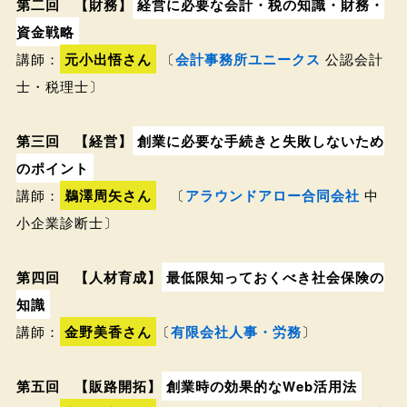
第二回 【財務】
経営に必要な会計・税の知識・財務・
資金戦略
講師：
元小出悟さん
〔
会計事務所ユニークス
公認会計
士・税理士〕
第三回 【経営】
創業に必要な手続きと失敗しないため
のポイント
講師：
鵜澤周矢さん
〔
アラウンドアロー合同会社
中
小企業診断士〕
第四回 【人材育成】
最低限知っておくべき社会保険の
知識
講師：
金野美香さん
〔
有限会社人事・労務
〕
第五回 【販路開拓】
創業時の効果的なWeb活用法