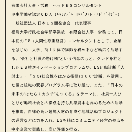
有限会社人事・労務 ヘッドＥＳコンサルタント
厚生労働省認定ＣＤＡ（ｷｬﾘｱﾃﾞﾍﾞﾛｯﾌﾟﾒﾝﾄ・ｱﾄﾞﾊﾞｲｻﾞｰ）
一般社団法人 日本ＥＳ開発協会 代表理事
福島大学行政社会学部卒業後、有限会社人事・労務にて、日
本初のＥS（人間性尊重経営）コンサルタントとして、企業
をはじめ、大学、商工団体で講師を務めるなど幅広く活動す
る。“会社と社員の懸け橋”という信念のもと、クレドを柱と
したＥＳ推進イノベーションプログラムや、ES組織診断「人
財士」・「ＳＱ(社会性をはかる指標)３６０°診断」を活用し
た個と組織の変容プログラム等に取り組む。また、「日本の
未来の“はたらくカタチ”をつくる」をテーマに、社員一人ひ
とりが地域社会との接点を持ち共感資本を高めるための活動
を推進。自律心高い越境人材の育成や地域活動プロジェクト
の運営などに力を入れ、ESを軸にコミュニティ経営の視点を
中小企業で実践し、高い評価を得る。