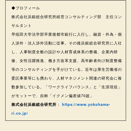
◆プロフィール
株式会社浜銀総合研究所経営コンサルティング部 主任コン
サルタント
早稲田大学法学部卒業後都市銀行に入行し、融資・外為・個
人渉外・法人渉外活動に従事。その後浜銀総合研究所に入社
し、人事制度全般の設計や人材育成体系の整備、企業内研
修、女性活躍推進、働き方改革支援、高年齢者向け制度整備
等のコンサルティングを手がけている。近年は厚生労働省の
委託事業等にも携わり、人材マネジメント関連の研究会に複
数参加している。「ワークライフバランス」と「生涯現役」
がモットーで、自称「イクメン偏差値70超」
株式会社浜銀総合研究所
：
https://www.yokohama-
ri.co.jp/