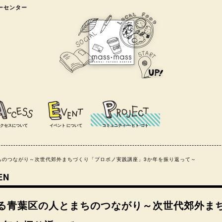
ャーセンター
クセスについて
イベント
について
コミュニティー⋅ヒト⋅コト
ちのつながり～次世代郊外まちづくり「プロボノ実践講座」3か年を振り返って～
EN
る青葉区の人とまちのつながり～次世代郊外ま