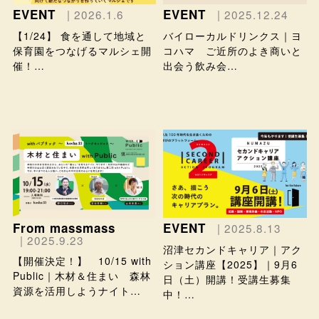
EVENT
EVENT
| 2026.1.6
| 2025.12.24
【1/24】 食を通して地域と
バイローカルドリンクス｜ヨ
保育園をつなげるマルシェ開
コハマ ご近所のよき商いと
催！…
出会う飲み会…
From massmass
EVENT
| 2025.8.13
| 2025.9.23
沼津セカンドキャリア｜アク
【開催決定！】 10/15 with
ション講座【2025】｜9月6
Public｜木材＆住まい 森林
日（土）開講！受講生募集
資源を活用しようナイト…
中！…